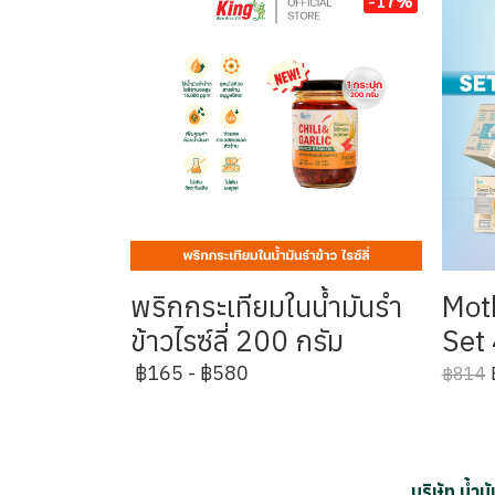
-17%
พริกกระเทียมในน้ำมันรำ
Moth
ข้าวไรซ์ลี่ 200 กรัม
Set 
฿165
-
฿580
฿814
บริษัท น้ำ