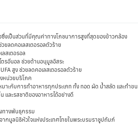
ึ่งเป็นส่วนที่มีคุณค่าทางโภชนาการสูงที่สุดของข้าวกล้อง
ะช่วยลดคอเลสเตอรอลตัวร้าย
อเลสเตอรอล
ไตรอีนอล ช่วยต้านอนุมูลอิสระ
 MUFA สูง ช่วยลดคอเลสเตอรอลตัวร้าย
ึ่งหน่วยบริโภค
ึงเหมาะกับการทำอาหารทุกประเภท ทั้ง ทอด ผัด น้ำสลัด และทำข
กลิ่น และรสชาติของอาหารได้อย่างดี
งทางพันธุกรรม
 จากมูลนิธิหัวใจแห่งประเทศไทยในพระบรมราชูปถัมภ์