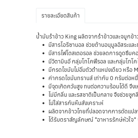
รายละเอียดสินค้า
น้ำมันรำข้าว King ผลิตจากรำข้าวและจมูกข้าวซ
มีสารโอรีซานอล ช่วยต้านอนุมูลอิสระแล
มีสารไฟโตสเตอรอล ช่วยลดการดูดซึมค
มีวิตามินอี กลุ่มโทโคฟีรอล และกลุ่มโทโค
มีกรดไขมันไม่อิ่มตัวตำแหน่งเดียว หรือ
ค่ากรดไขมันทรานส์ เท่ากับ 0 กรัมต่อหน
มีจุดเกิดควันสูง ทนต่อความร้อนได้ดี จ
ไม่มีกลิ่น และรสชาติเป็นกลาง จึงช่วยชู
ไม่ใส่สารกันหืนสังเคราะห์
ผลิตจากข้าวไทยที่ปลอดจากการดัดแปล
ได้รับตราสัญลักษณ์ "อาหารรักษ์หัวใจ"