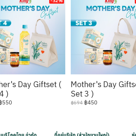
-32%
er's Day Giftset (
Mother's Day Gifts
4 )
Set 3 )
฿550
฿450
฿694
มันบริโภคไทย จำกัด
ที่อยู่บริษัท (สำนักงานใหญ่)
ช