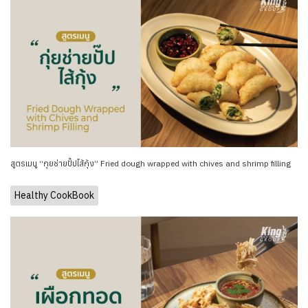
สูตรเมนู “กุยช่ายปั๊ปไส้กุ้ง” Fried dough wrapped with chives and shrimp filling
Healthy CookBook