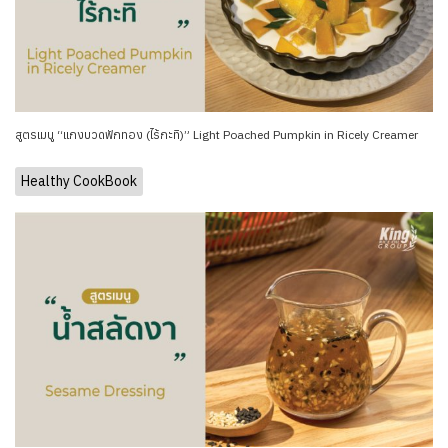
สูตรเมนู “แกงบวดฟักทอง (ไร้กะทิ)” Light Poached Pumpkin in Ricely Creamer
Healthy CookBook