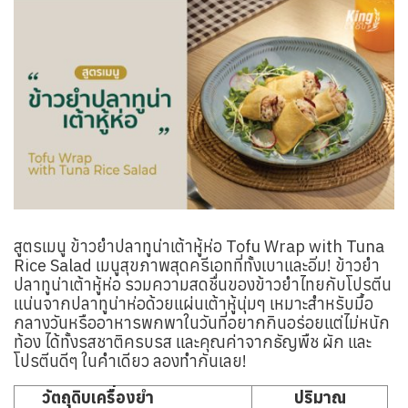
สูตรเมนู ข้าวยำปลาทูน่าเต้าหู้ห่อ Tofu Wrap with Tuna
Rice Salad เมนูสุขภาพสุดครีเอทที่ทั้งเบาและอิ่ม! ข้าวยำ
ปลาทูน่าเต้าหู้ห่อ รวมความสดชื่นของข้าวยำไทยกับโปรตีน
แน่นจากปลาทูน่าห่อด้วยแผ่นเต้าหู้นุ่มๆ เหมาะสำหรับมื้อ
กลางวันหรืออาหารพกพาในวันที่อยากกินอร่อยแต่ไม่หนัก
ท้อง ได้ทั้งรสชาติครบรส และคุณค่าจากธัญพืช ผัก และ
โปรตีนดีๆ ในคำเดียว ลองทำกันเลย!
วัตถุดิบเครื่องยำ
ปริมาณ