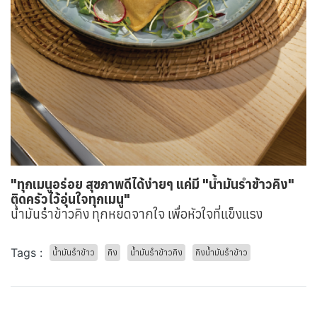
"ทุกเมนูอร่อย สุขภาพดีได้ง่ายๆ แค่มี "น้ำมันรำข้าวคิง"
ติดครัวไว้อุ่นใจทุกเมนู"
น้ำมันรำข้าวคิง ทุกหยดจากใจ เพื่อหัวใจที่แข็งแรง
Tags :
น้ำมันรำข้าว
คิง
น้ำมันรำข้าวคิง
คิงน้ำมันรำข้าว