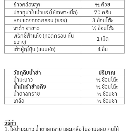
ข้าวกล้องสุก
½ ถ้วย
ปลาทูน่าในน้ำแร่ (ใช้เฉพาะเนื้อ)
70 กรัม
หอมแดงทอดกรอบ (ซอย)
3 ช้อนโต๊ะ
งาดำ งาขาว
½ ช้อนโต๊ะ
พริกชี้ฟ้าแห้ง (ทอดกรอบ หั่น
1 เม็ด
ขวาง)
เต้าหู้ญี่ปุ่น (แบบห่อ)
4 ชิ้น
วัตถุดิบน้ำยำ
ปริมาณ
น้ำมะนาว
½ ช้อนโต๊ะ
น้ำมันรำข้าวคิง
½ ช้อนโต๊ะ
น้ำตาลทราย
½ ช้อนชา
เกลือ
½ ช้อนชา
วิธีทำ
1. ใส่น้ำมะนาว น้ำตาลทราย และเกลือ ในชามผสม คนให้