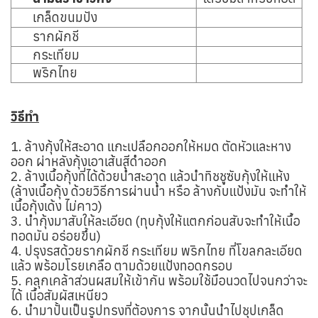
เกล็ดขนมปัง
รากผักชี
กระเทียม
พริกไทย
วิธีทำ
1. ล้างกุ้งให้สะอาด แกะเปลือกออกให้หมด ตัดหัวและหาง
ออก ผ่าหลังกุ้งเอาเส้นสีดำออก
2. ล้างเนื้อกุ้งที่ได้ด้วยน้ำสะอาด แล้วนำทิชชูซับกุ้งให้แห้ง
(ล้างเนื้อกุ้ง ด้วยวิธีการผ่านน้ำ หรือ ล้างกับแป้งมัน จะทำให้
เนื้อกุ้งเด้ง ไม่คาว)
3. นำกุ้งมาสับให้ละเอียด (ทุบกุ้งให้แตกก่อนสับจะทำให้เนื้อ
ทอดมัน อร่อยขึ้น)
4. ปรุงรสด้วยรากผักชี กระเทียม พริกไทย ที่โขลกละเอียด
แล้ว พร้อมโรยเกลือ ตามด้วยแป้งทอดกรอบ
5. คลุกเคล้าส่วนผสมให้เข้ากัน พร้อมใช้มือนวดไปจนกว่าจะ
ได้ เนื้อสัมผัสเหนียว
6. นำมาปั้นเป็นรูปทรงที่ต้องการ จากนั้นนำไปชุปเกล็ด