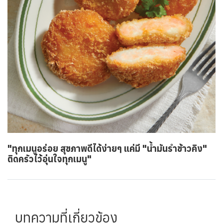
"ทุกเมนูอร่อย สุขภาพดีได้ง่ายๆ แค่มี "น้ำมันรำข้าวคิง"
ติดครัวไว้อุ่นใจทุกเมนู"
บทความที่เกี่ยวข้อง