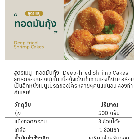
สูตรเมนู "ทอดมันกุ้ง" Deep-fried Shrimp Cakes
สูตรกรอบนอกนุ่มใน เนื้อกุ้งเด้ง ทำทานเองก็ง่าย อร่อย
เป็นอีกหนึ่งเมนูโปรดของใครหลายๆคนแน่นอน ลองทำ
กันเลย!
วัตถุดิบ
ปริมาณ
กุ้ง
500 กรัม
แป้งทอดกรอบ
3 ช้อนโต๊ะ
เกลือ
1 ช้อนชา
น้ำมันรำข้าวคิง
เตรียมสำหรับทอด