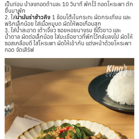
เป็นท่อน นำลงทอดด้านละ 10 วินาที พักไว้ ทอดโหระพา ตัก
ขึ้นมาพัก
2. ใส่
น้ำมันรำข้าวคิง
1 ช้อนโต๊ะในกระทะ ผัดกระเทียม และ
พริกเล็กน้อย ใส่เนื้อหมูบด ผัดให้พอเกือบสุก
3. ใส่น้ำสะอาด เต้าเจี้ยว ซอยหอยนางรม ซีอิ๊วขาว และ
น้ำตาล ผัดต่อเล็กน้อย ใส่มะเขือยาวที่พักไว้กลับลงไป ผัดให้
ซอสเคลือบดี ใส่โหระพา ผัดให้เข้ากัน แต่งหน้าด้วยโหระพา
ทอด จัดเสิร์ฟ