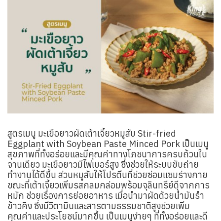
สูตรเมนู มะเขือยาวผัดเต้าเจี้ยวหมูสับ Stir-fried
Eggplant with Soybean Paste Minced Pork เป็นเมนู
สุขภาพที่ทั้งอร่อยและมีคุณค่าทางโภชนาการครบถ้วนใน
จานเดียว มะเขือยาวมีไฟเบอร์สูง ซึ่งช่วยให้ระบบขับถ่าย
ทำงานได้ดีขึ้น ส่วนหมูสับให้โปรตีนที่ช่วยซ่อมแซมร่างกาย
ขณะที่เต้าเจี้ยวเพิ่มรสกลมกล่อมพร้อมจุลินทรีย์ดีจากการ
หมัก ช่วยเรื่องการย่อยอาหาร เมื่อนำมาผัดด้วยน้ำมันรำ
ข้าวคิง ซึ่งมีวิตามินและสารตามธรรมชาติสูงช่วยเพิ่ม
คุณค่าและประโยชน์มากขึ้น เป็นเมนูง่ายๆ ที่ทั้งอร่อยและดี