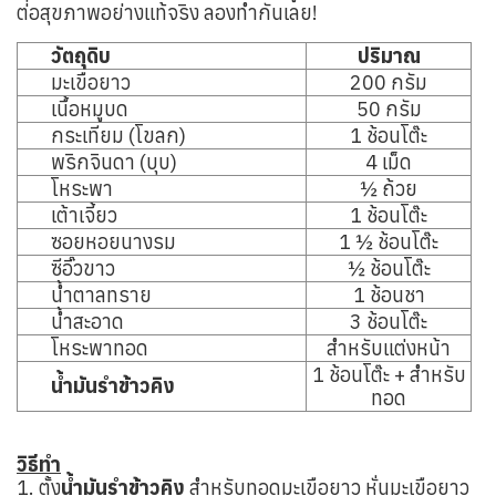
ต่อสุขภาพอย่างแท้จริง ลองทำกันเลย!
วัตถุดิบ
ปริมาณ
มะเขือยาว
200 กรัม
เนื้อหมูบด
50 กรัม
กระเทียม (โขลก)
1 ช้อนโต๊ะ
พริกจินดา (บุบ)
4 เม็ด
โหระพา
½ ถ้วย
เต้าเจี้ยว
1 ช้อนโต๊ะ
ซอยหอยนางรม
1 ½ ช้อนโต๊ะ
ซีอิ๊วขาว
½ ช้อนโต๊ะ
น้ำตาลทราย
1 ช้อนชา
น้ำสะอาด
3 ช้อนโต๊ะ
โหระพาทอด
สำหรับแต่งหน้า
1 ช้อนโต๊ะ + สำหรับ
น้ำมันรำข้าวคิง
ทอด
วิธีทำ
1. ตั้ง
น้ำมันรำข้าวคิง
สำหรับทอดมะเขือยาว หั่นมะเขือยาว