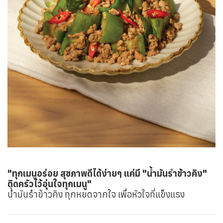
"ทุกเมนูอร่อย สุขภาพดีได้ง่ายๆ แค่มี "น้ำมันรำข้าวคิง"
ติดครัวไว้อุ่นใจทุกเมนู"
น้ำมันรำข้าวคิง ทุกหยดจากใจ เพื่อหัวใจที่แข็งแรง