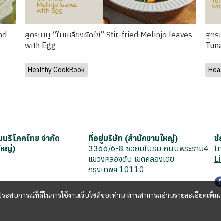
and
สูตรเมนู “ใบเหลียงผัดไข่” Stir-fried Melinjo leaves
สูตร
with Egg
Tuna
Healthy CookBook
Hea
มันบริโภคไทย จำกัด
ที่อยู่บริษัท (สำนักงานใหญ่)
ช
ใหญ่)
3366/6-8 ซอยมโนรม ถนนพระราม4
โ
แขวงคลองตัน เขตคลองเตย
L
กรุงเทพฯ 10110
และประสบการณ์ที่ดีในการใช้งานเว็บไซต์ของท่าน ท่านสามารถอ่านรายละเอียดเพิ่มเ
Copyright | All Rights Reserved | Powered by MWE