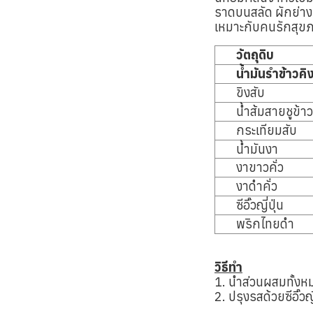
ราดบนสลัด ผักย่าง ห
เหมาะกับคนรักสุข
วัตถุดิบ
น้ำมันรำข้าวคิ
ขิงสับ
น้ำส้มสายชูข้าว
กระเทียมสับ
น้ำมันงา
งาขาวคั่ว
งาดำคั่ว
ซีอิ๊วญี่ปุ่น
พริกไทยดำ
วิธีทำ
1. นำส่วนผสมทั้งหม
2. ปรุงรสด้วยซีอิ๊