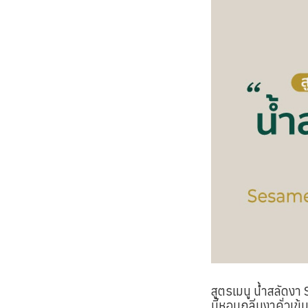
สูตรเมนู น้ำสลัดง
นี้หอมกลิ่นงาคั่วเ