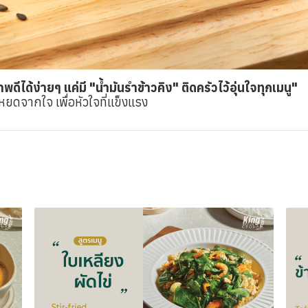
พดีได้ง่ายๆ แค่มี "น้ำมันรำข้าวคิง" ติดครัวไว้อุ่นใจทุกเมนู"
หยดจากใจ เพื่อหัวใจที่แข็งแรง