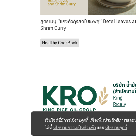
สูตรเมนู “แกงคั่วกุ้งสดใบชะพลู” Betel leaves 
Shrim Curry
Healthy CookBook
บริษัท น้ำ
(สำนักงาน
King
Ricely
เว็บไซต์นี้มีการใช้งานคุกกี้ เพื่อเพิ่มประสิทธิภาพ
ได้ที่
นโยบายความเป็นส่วนตัว
และ
นโยบายคุกกี้