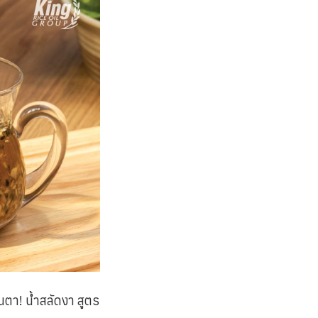
ตา! น้ำสลัดงา สูตร