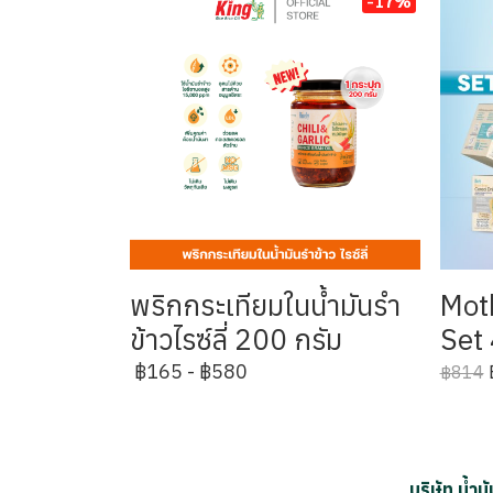
-17%
พริกกระเทียมในน้ำมันรำ
Moth
ข้าวไรซ์ลี่ 200 กรัม
Set 
฿165
-
฿580
฿814
บริษัท น้ำ