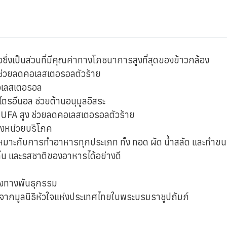
ึ่งเป็นส่วนที่มีคุณค่าทางโภชนาการสูงที่สุดของข้าวกล้อง
ะช่วยลดคอเลสเตอรอลตัวร้าย
อเลสเตอรอล
ไตรอีนอล ช่วยต้านอนุมูลอิสระ
 MUFA สูง ช่วยลดคอเลสเตอรอลตัวร้าย
ึ่งหน่วยบริโภค
ึงเหมาะกับการทำอาหารทุกประเภท ทั้ง ทอด ผัด น้ำสลัด และทำข
กลิ่น และรสชาติของอาหารได้อย่างดี
งทางพันธุกรรม
 จากมูลนิธิหัวใจแห่งประเทศไทยในพระบรมราชูปถัมภ์