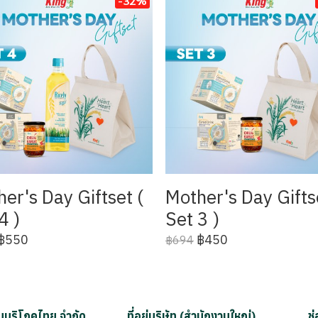
-32%
er's Day Giftset (
Mother's Day Gifts
4 )
Set 3 )
฿550
฿450
฿694
มันบริโภคไทย จำกัด
ที่อยู่บริษัท (สำนักงานใหญ่)
ช