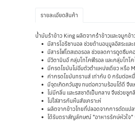
รายละเอียดสินค้า
น้ำมันรำข้าว King ผลิตจากรำข้าวและจมูกข้าวซ
มีสารโอรีซานอล ช่วยต้านอนุมูลอิสระแล
มีสารไฟโตสเตอรอล ช่วยลดการดูดซึมค
มีวิตามินอี กลุ่มโทโคฟีรอล และกลุ่มโทโค
มีกรดไขมันไม่อิ่มตัวตำแหน่งเดียว หรือ
ค่ากรดไขมันทรานส์ เท่ากับ 0 กรัมต่อหน
มีจุดเกิดควันสูง ทนต่อความร้อนได้ดี จ
ไม่มีกลิ่น และรสชาติเป็นกลาง จึงช่วยชู
ไม่ใส่สารกันหืนสังเคราะห์
ผลิตจากข้าวไทยที่ปลอดจากการดัดแปล
ได้รับตราสัญลักษณ์ "อาหารรักษ์หัวใจ"