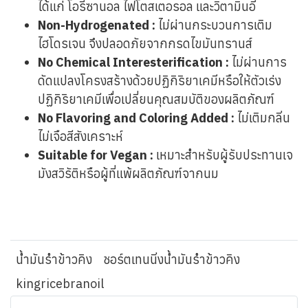
ได้แก่ โอรีซานอล ไฟโตสเตอรอล และวิตามินอี
Non-Hydrogenated :
ไม่ผ่านกระบวนการเติม
ไฮโดรเจน จึงปลอดภัยจากกรดไขมันทรานส์
No Chemical Interesterification :
ไม่ผ่านการ
ดัดแปลงโครงสร้างด้วยปฏิกิริยาเคมีหรือให้ตัวเร่ง
ปฏิกิริยาเคมีเพื่อเปลี่ยนคุณสมบัติของผลิตภัณฑ์
No Flavoring and Coloring Added :
ไม่เติมกลิ่น
ไม่เจือสีสังเคราะห์
Suitable for Vegan :
เหมาะสำหรับผู้รับประทานเจ
มังสวิรัติหรือผู้ที่แพ้ผลิตภัณฑ์จากนม
น้ำมันรำข้าวคิง
ชอร์ตเทนนิ่งน้ำมันรำข้าวคิง
kingricebranoil