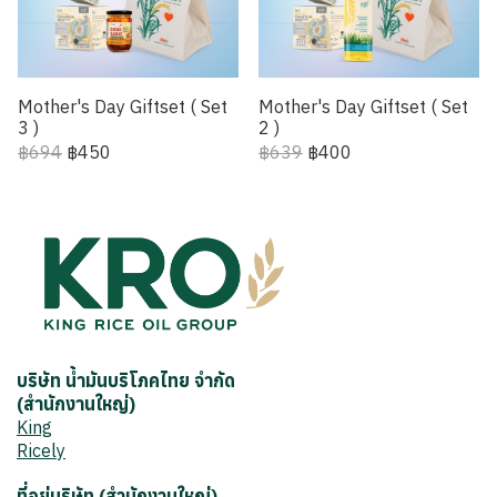
Mother's Day Giftset ( Set
Mother's Day Giftset ( Set
3 )
2 )
฿694
฿450
฿639
฿400
บริษัท น้ำมันบริโภคไทย จำกัด
(สำนักงานใหญ่)
King
Ricely
ที่อยู่บริษัท (สำนักงานใหญ่)