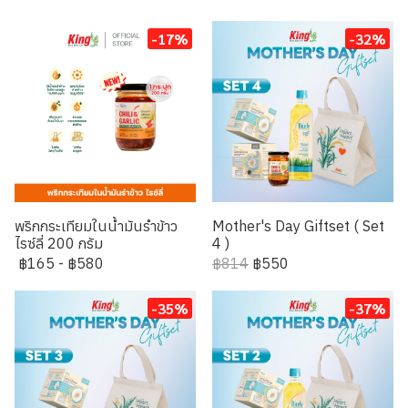
-17%
-32%
พริกกระเทียมในน้ำมันรำข้าว
Mother's Day Giftset ( Set
ไรซ์ลี่ 200 กรัม
4 )
฿165
-
฿580
฿814
฿550
-35%
-37%