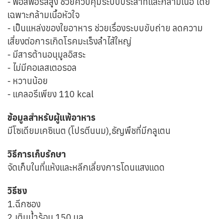
- ฟอสฟอรัสสูง ช่วยควบคุมระบบประสาทและกล้ามเนื้อ โดย
เฉพาะกล้ามเนื้อหัวใจ
- เป็นแหล่งของใยอาหาร ช่วยเรื่องระบบขับถ่าย ลดความ
เสี่ยงต่อการเกิดโรคมะเร็งลำไส้ใหญ่
- มีสารต้านอนุมูลอิสระ
- ไม่มีคอเลสเตอรอล
- หวานน้อย
- แคลอรีเพียง 110 kcal
ข้อมูลสำหรับผู้แพ้อาหาร
มีโซเดียมเคซิเนต (โปรตีนนม),ธัญพืชที่มีกลูเตน
วิธีการเก็บรักษา
จัดเก็บในที่แห้งและหลีกเลี่ยงการโดนแสงแดด
วิธีชง
1.ฉีกซอง
2.เติมน้ำร้อน 150 มล.