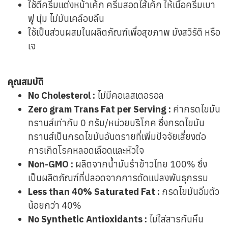
ใช้ตีครีมแต่งหน้าเค้ก ครีมสอดไส้เค้ก ให้เนื้อครีมเบา
ฟู นุ่ม ไม่มันเคลือบลิ้น
ใช้เป็นส่วนผสมในผลิตภัณฑ์เพื่อสุขภาพ มังสวิรัติ หรือ
เจ
คุณสมบัติ
No Cholesterol :
ไม่มีคอเลสเตอรอล
Zero gram Trans Fat per Serving :
ค่ากรดไขมัน
ทรานส์เท่ากับ 0 กรัม/หน่วยบริโภค ซึ่งกรดไขมัน
ทรานส์เป็นกรดไขมันอันตรายที่เพิ่มปัจจัยเสี่ยงต่อ
การเกิดโรคหลอดเลือดและหัวใจ
Non-GMO :
ผลิตจากน้ำมันรำข้าวไทย 100% ซึ่ง
เป็นผลิตภัณฑ์ที่ปลอดจากการดัดแปลงพันธุกรรม
Less than 40% Saturated Fat :
กรดไขมันอิ่มตัว
น้อยกว่า 40%
No Synthetic Antioxidants :
ไม่ใส่สารกันหืน