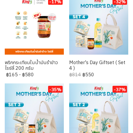
-17%
-32%
พริกกระเทียมในน้ำมันรำข้าว
Mother's Day Giftset ( Set
ไรซ์ลี่ 200 กรัม
4 )
฿165
-
฿580
฿814
฿550
-35%
-37%