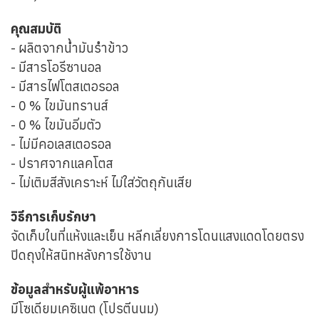
คุณสมบัติ
- ผลิตจากน้ำมันรำข้าว
- มีสารโอรีซานอล
- มีสารไฟโตสเตอรอล
- 0 % ไขมันทรานส์
- 0 % ไขมันอิ่มตัว
- ไม่มีคอเลสเตอรอล
- ปราศจากแลคโตส
- ไม่เติมสีสังเคราะห์ ไม่ใส่วัตถุกันเสีย
วิธีการเก็บรักษา
จัดเก็บในที่แห้งและเย็น หลีกเลี่ยงการโดนแสงแดดโดยตรง
ปิดถุงให้สนิทหลังการใช้งาน
ข้อมูลสำหรับผู้แพ้อาหาร
มีโซเดียมเคซิเนต (โปรตีนนม)