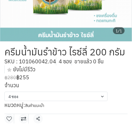
1/1
ครีมน้ำมันรำข้าว ไรซ์ลี่ 200 กรัม
SKU : 101060042.04
4 ซอง
ขายแล้ว 0 ชิ้น
ยังไม่มีรีวิว
฿255
฿280
จำนวน
4 ซอง
หมวดหมู่:
สินค้าแนะนำ
แชร์