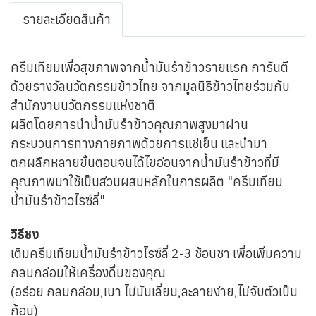
รายละเอียดสินค้า
ครีมเทียมเพื่อสุขภาพจากน้ำมันรำข้าวรายแรก การันตี
ด้วยรางวัลนวัตกรรมข้าวไทย จากมูลนิธิข้าวไทยร่วมกับ
สำนักงานนวัตกรรมแห่งชาติ
ผลิตโดยการนำน้ำมันรำข้าวคุณภาพสูงมาผ่าน
กระบวนการทางกายภาพด้วยการแช่เย็น และนำมา
ตกผลึกหลายขั้นตอนจนได้ไขอ่อนจากน้ำมันรำข้าวที่มี
คุณภาพมาใช้เป็นส่วนผสมหลักในการผลิต "ครีมเทียม
น้ำมันรำข้าวไรซ์ลี่"
วิธีชง
เติมครีมเทียมน้ำมันรำข้าวไรซ์ลี่ 2-3 ช้อนชา เพื่อเพิ่มความ
กลมกล่อมให้เครื่องดื่มของคุณ
(อร่อย กลมกล่อม,เบา ไม่มันเลี่ยน,ละลายง่าย,ไม่จับตัวเป็น
ก้อน)