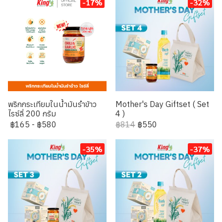
-17%
-32%
พริกกระเทียมในน้ำมันรำข้าว
Mother's Day Giftset ( Set
ไรซ์ลี่ 200 กรัม
4 )
฿165
-
฿580
฿814
฿550
-35%
-37%