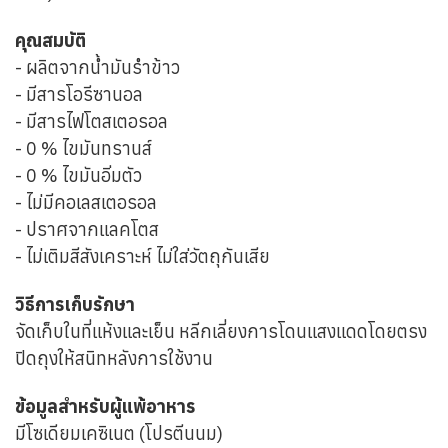
คุณสมบัติ
- ผลิตจากน้ำมันรำข้าว
- มีสารโอรีซานอล
- มีสารไฟโตสเตอรอล
- 0 % ไขมันทรานส์
- 0 % ไขมันอิ่มตัว
- ไม่มีคอเลสเตอรอล
- ปราศจากแลคโตส
- ไม่เติมสีสังเคราะห์ ไม่ใส่วัตถุกันเสีย
วิธีการเก็บรักษา
จัดเก็บในที่แห้งและเย็น หลีกเลี่ยงการโดนแสงแดดโดยตรง
ปิดถุงให้สนิทหลังการใช้งาน
ข้อมูลสำหรับผู้แพ้อาหาร
มีโซเดียมเคซิเนต (โปรตีนนม)