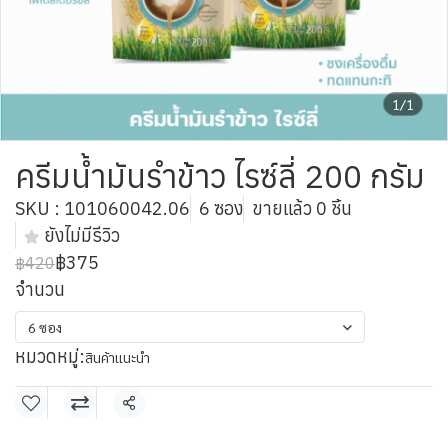
1/1
ครีมน้ำมันรำข้าว ไรซ์ลี่ 200 กรัม
SKU : 101060042.06
6 ซอง
ขายแล้ว 0 ชิ้น
ยังไม่มีรีวิว
฿375
฿420
จำนวน
6 ซอง
หมวดหมู่:
สินค้าแนะนำ
แชร์