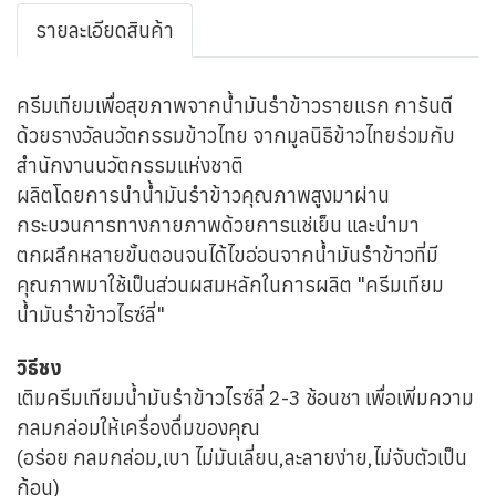
รายละเอียดสินค้า
ครีมเทียมเพื่อสุขภาพจากน้ำมันรำข้าวรายแรก การันตี
ด้วยรางวัลนวัตกรรมข้าวไทย จากมูลนิธิข้าวไทยร่วมกับ
สำนักงานนวัตกรรมแห่งชาติ
ผลิตโดยการนำน้ำมันรำข้าวคุณภาพสูงมาผ่าน
กระบวนการทางกายภาพด้วยการแช่เย็น และนำมา
ตกผลึกหลายขั้นตอนจนได้ไขอ่อนจากน้ำมันรำข้าวที่มี
คุณภาพมาใช้เป็นส่วนผสมหลักในการผลิต "ครีมเทียม
น้ำมันรำข้าวไรซ์ลี่"
วิธีชง
เติมครีมเทียมน้ำมันรำข้าวไรซ์ลี่ 2-3 ช้อนชา เพื่อเพิ่มความ
กลมกล่อมให้เครื่องดื่มของคุณ
(อร่อย กลมกล่อม,เบา ไม่มันเลี่ยน,ละลายง่าย,ไม่จับตัวเป็น
ก้อน)