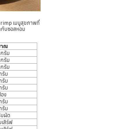
rimp เมนูสุขภาพที่
ล้ากับซอสหอม
มาณ
กรัม
กรัม
กรัม
กรัม
กรัม
กรัม
ฟอง
กรัม
กรัม
ับผัด
เสิร์ฟ