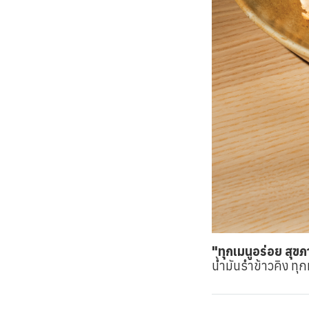
"ทุกเมนูอร่อย สุขภา
น้ำมันรำข้าวคิง ทุก