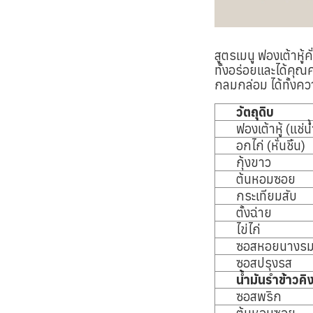
สูตรเมนู ฟองเต้าหู
ทั้งอร่อยและได้คุณ
กลมกล่อม ได้ทั้งค
วัตถุดิบ
ฟองเต้าหู้ (แช่น
อกไก่ (หั่นชิ้น)
กุ้งขาว
ต้นหอมซอย
กระเทียมสับ
ตั้งฉ่าย
ไข่ไก่
ซอสหอยนางร
ซอสปรุงรส
น้ำมันรำข้าวคิ
ซอสพริก