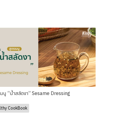
เมนู “น้ำสลัดงา” Sesame Dressing
lthy CookBook