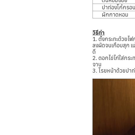
ต้นหอมซอย
ปาท่องโก๋กรอ
ผักกาดหอม
วิธีทำ
1. ตั้งกระทะด้วยไฟ
ลงผัดจนเกือบสุก แล
ดี
2. ตอกไข่ไก่ใส่กระทะ
จาน
3. โรยหน้าด้วยปา