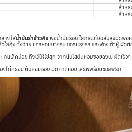
สำหรับ
บ
สำหรับ
สำหรับ
กลาง ใส่
น้ำมันรำข้าวคิง
พอน้ำมันร้อน ใส่กระเทียมสับลงผัดพอห
้วใส่กุ้ง ตั้งฉ่าย ซอสหอยนางรม ซอสปรุงรส และฟองเต้าหู้ ผัดต
 คนเล็กน้อย ทิ้งไว้ให้ไข่สุก จากนั้นใส่ต้นหอมซอยลงไป ผัดเร็วๆ ใ
ท่องโก๋กรอบ ต้นหอมซอย ผักกาดหอม เสิร์ฟพร้อมซอสพริก