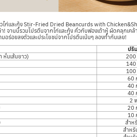
้คั่วไก่และกุ้ง Stir-Fried Dried Beancurds with Chicken&Sh
ค่า! จานนี้รวมโปรตีนจากไก่และกุ้ง คั่วกับฟองเต้าหู้ ผัดคลุกเค
วามอร่อยลงตัวและประโยชน์จากโปรตีนเน้นๆ ลองทำกันเลย!
ปริ
้ำ หั่นเส้นยาว)
200 
140 
100 
60 
40 
40 
2 
ม
20 
10 
ง
สำหร
สำหรับ