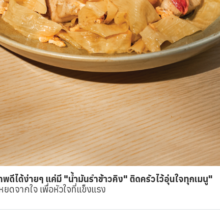
พดีได้ง่ายๆ แค่มี "น้ำมันรำข้าวคิง" ติดครัวไว้อุ่นใจทุกเมนู"
หยดจากใจ เพื่อหัวใจที่แข็งแรง