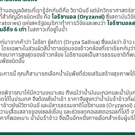
้านอนุมูลอิสระที่เรารู้จักกันดีคือ วิตามินอี แต่นักวิทยาศาสตร์ช
ที่สำคัญอีกชนิดหนึ่ง คือ
โอรีซานอล (Oryzanol)
ซึ่งสถาบันวิจ
atories) แห่งสหรัฐอเมริกาทำการวิจัยและพบว่า
โอรีซานอลส
นอีถึง 6 เท่า
ในสภาวะที่อยู่ในน้ำ
์มาจากคำว่า โอรีซา ซัลทิวา (Oryza Saltiva) ซึ่งแปลว่า ข้าว 
 โดยเฉพาะในส่วนผิวสีน้ำตาลอ่อนของข้าวกล้องที่เราเรียกกันว่า 
งโภชนาการสูงสุดของข้าวกล้อง โอรีซานอลเป็นสารธรรมชาติที่พ
นพืชชนิดอื่น
ระการนี้ คุณก็สามารถเลือกน้ำมันพืชที่ช่วยเสริมสร้างสุขภาพได
ควรพิจารณาให้มีความเหมาะสม ถึงแม้ว่าน้ำมันมะกอกและน้ำมั
ิตได้ในประเทศ จึงต้องสั่งนำเข้า ราคาจึงสูงกว่าน้ำมันรำข้าวที่
ำข้าวยังมีวิตามินอี และมีสารธรรมชาติโอรีซานอล (Oryzanol) สู
วามเสื่อมสลายของเซลล์เยื่อบุ และช่วยลดคอเลสเตอรอลที่ไม่ดี
ที่พอเหมาะ น้ำมันรำข้าว จึงเป็นอีกหนึ่งทางเลือกสำหรับผู้บริโ