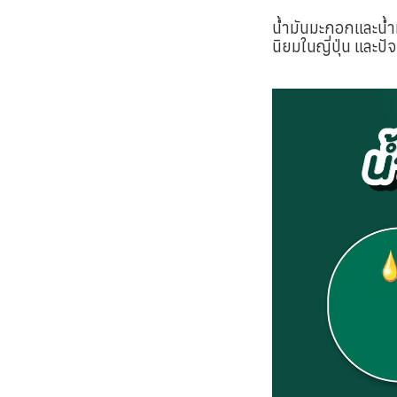
น้ำมันมะกอกและน้ำม
นิยมในญี่ปุ่น และปั