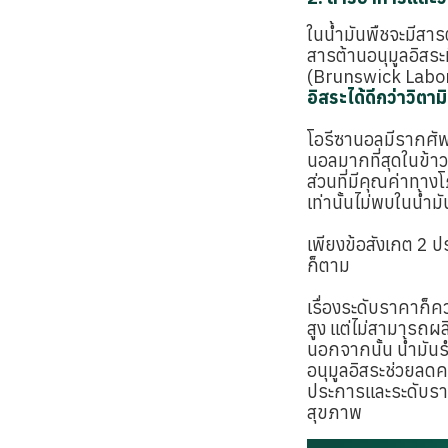
ในน้ำมันพืชจะมีสารต
สารต้านอนุมูลอิสระ
(Brunswick Labor
อิสระได้ดีกว่าวิตามิ
โอรีซานอลมีรากศัพท
นอลมากที่สุดในข้าว
ส่วนที่มีคุณค่าทา
เท่านั้นไม่พบในน้ำมั
เพียงข้อสังเกต 2 ป
ก็ตาม
เรื่องระดับราคาก็
สูง แต่ไม่สามารถผล
นอกจากนั้น น้ำมันร
อนุมูลอิสระช่วยลดค
ประการและระดับราคา
สุขภาพ