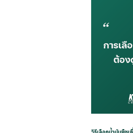
วิธีเลือกน้ำมันพืชเ