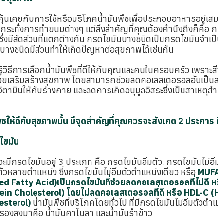
คุ้นเคยกับการใช้หรือบริโภคน้ำมันพืชเพื่อประกอบอาหารอยู่เสม
ระทั่งการทำขนมต่างๆ แต่สิ่งสำคัญที่คุณต้องคำนึงถึงก็คือ กรด
 ซึ่งมีสัดส่วนที่แตกต่างกัน กรดไขมันบางชนิดเป็นกรดไขมันจำเป็น
บางชนิดมีส่วนทำให้เกิดปัญหาต่อสุขภาพได้เช่นกัน
ู้วิธีการเลือกน้ำมันพืชที่ดีให้กับคุณและคนในครอบครัว เพราะสิ่ง
ช่วยเสริมสร้างสุขภาพ โดยสามารถช่วยลดคอเลสเตอรอลอันเป็น
วิตามินให้กับร่างกาย และลดการเกิดอนุมูลอิสระซึ่งเป็นสาเหตุสำค
พืชให้ดีกับสุขภาพนั้น มีจุดสำคัญที่คุณควรจะสังเกต 2 ประการ 
ไขมัน
จะมีกรดไขมันอยู่ 3 ประเภท คือ กรดไขมันอิ่มตัว, กรดไขมันไม่อิ
ตัวหลายตำแหน่ง ซึ่งกรดไขมันไม่อิ่มตัวตำแหน่งเดียว หรือ
MUF
 Fatty Acid)เป็นกรดไขมันที่ช่วยลดคอเลสเตอรอลที่ไม่ดี ห
ein Cholesterol) โดยไม่ลดคอเลสเตอรอลที่ดี หรือ HDL-C (
esterol)
น้ำมันพืชที่บริโภคโดยทั่วไป ที่มีกรดไขมันไม่อิ่มตัวตำแ
 รองลงมาคือ น้ำมันคาโนลา และน้ำมันรำข้าว