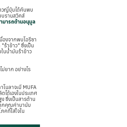
าวญี่ปุ่นได้คันพบ
ัยบรานสวิคส์
ามารถต้านอนุมูล
เนื่องจากพบโอรีซา
"รำข้าว" ซึ่งเป็น
บในน้ำมันรำข้าว
้ไม่ยาก อย่างไร
นคาโนลาจะมี MUFA
ผลิตได้เองในประเทศ
ง ซึ่งเป็นสารต้าน
 จากคุณค่านานับ
ภคที่ใส่ใจใน